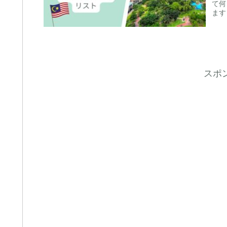
て何
ます
スポ