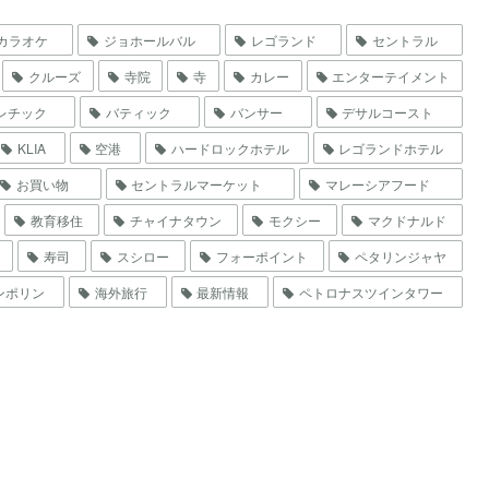
カラオケ
ジョホールバル
レゴランド
セントラル
クルーズ
寺院
寺
カレー
エンターテイメント
レチック
バティック
バンサー
デサルコースト
KLIA
空港
ハードロックホテル
レゴランドホテル
お買い物
セントラルマーケット
マレーシアフード
教育移住
チャイナタウン
モクシー
マクドナルド
寿司
スシロー
フォーポイント
ペタリンジャヤ
ンポリン
海外旅行
最新情報
ペトロナスツインタワー