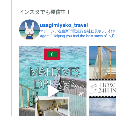
インスタでも発信中！
usagimiyako_travel
マレーシア在住🇲🇾元旅行会社社員ホテル好き
Agent / Helping you find the best stays 🍹
＼​Fu