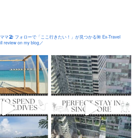
ママ🏖
フォローで「ここ行きたい！」が見つかる🌺
Ex-Travel
ll review on my blog／