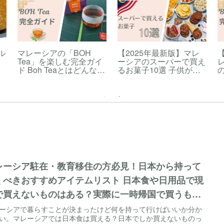
ル
マレーシアの「BOH
【2025年最新版】マレ
【
Tea」を楽しむ完全ガイ
ーシアのスーパーで買え
ド Boh Teaとはどんな紅
るお菓子10選 子供が喜
の
が
茶？どこで購入できる？
ぶおやつも紹介｜旅行中
サ
のおやつ・お土産にも！
ル
も
レーシア駐在・教育移住の方必見！日本から持って
くべきおすすめアイテムリスト 日本食や日用品で現
で買えないものはある？実際に一時帰国で買うもの
ご紹介！
ーシアで暮らすことが決まったけど何を持って行けばいいか分か
い。マレーシアでは日本食は買える？日本でしか買えないものっ