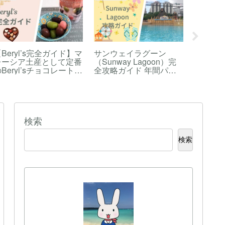
Beryl’s完全ガイド】マ
サンウェイラグーン
【2025
レーシア土産として定番
（Sunway Lagoon）完
KLCC
Beryl’sチョコレート。
全攻略ガイド 年間パス
完全ガ
どこで買える？人気の商
ポート保持者が教えるお
ツイン
品はどれ？
得なチケット購入方法や
巨大な
持ち物、アトラクション
ル！お
の内容も解説
ン・行
検索
検索