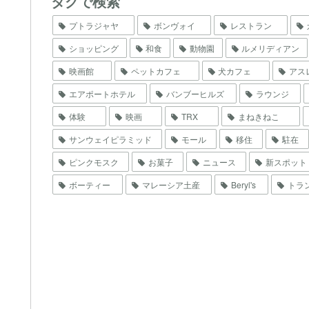
タグで検索
プトラジャヤ
ボンヴォイ
レストラン
ショッピング
和食
動物園
ルメリディアン
映画館
ペットカフェ
犬カフェ
アス
エアポートホテル
バンブーヒルズ
ラウンジ
体験
映画
TRX
まねきねこ
サンウェイピラミッド
モール
移住
駐在
ピンクモスク
お菓子
ニュース
新スポット
ボーティー
マレーシア土産
Beryl's
トラ