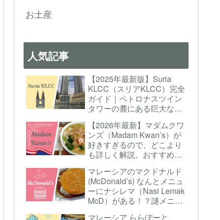
お土産
人気記事
【2025年最新版】Suria
KLCC（スリアKLCC）完全
ガイド｜ペトロナスツイン
タワーの麓にある巨大なシ
ョッピングモール！お土
【2026年最新】マダムクワ
産・レストラン・行き方ま
ンズ（Madam Kwan’s）が
とめ
好きすぎるので、どこより
も詳しく解説。おすすめの
メニューもご紹介。食べや
マレーシアのマクドナルド
すいマレーシアグルメで子
(McDonald’s) なんとメニュ
連れにもおすすめ！
ーにナシレマ（Nasi Lemak
McD）がある！？謎メニュ
ー「サムライバーガー」と
マレーシア ららぽーと