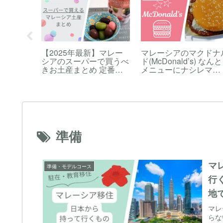
】マダム
【2025年最新】マレー
マレーシアのマクドナ
am
シアのスーパーで買うべ
ド(McDonald’s) なんと
きすぎる
きお土産まとめ 定番か
メニューにナシレマ
も詳しく
らレアなもの、バラマキ
（Nasi Lemak McD）
のメニュ
お菓子や調味料まで、喜
ある！？謎メニュー「
べやすい
ばれるおすすめのおみや
ムライバーガー」と
メで子連
げについて解説！
は！？クアラルンプー
！
のマックの店舗の様子
紹介
準備
マ
準備・モデルコース
行
地
を
マレ
らな