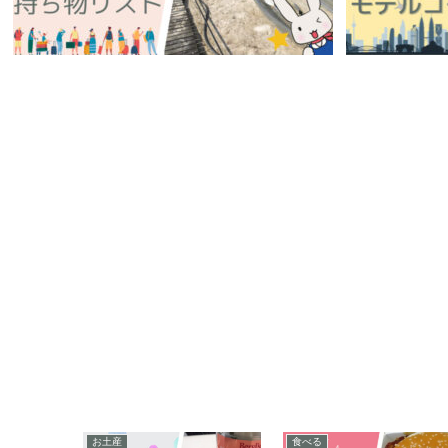
地
お土産
食べる