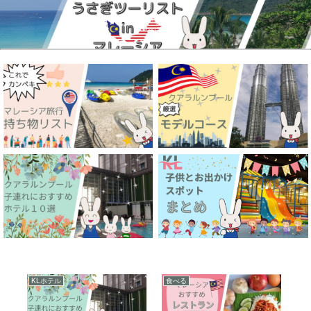
KLホテル
食べる
シ