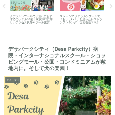
ー
クアラルンプールで子連れにおす
マレーシア クアラルンプールで
マレ
子供
すめのホテル10選｜家族旅行に嬉
「おいしい！」と思ったレストラ
BBC
ー特
しいアクセス良好＆プール充実ホ
ンランキング 現地在住ママが選
BI
形式
テルまとめ
ぶ、本当にリピートしているお店
ルン
けス
のグルメ紹介！
ゃ
ト
デサパークシティ（Desa Parkcity）病
院・インターナショナルスクール・ショッ
ピングモール・公園・コンドミニアムが敷
地内に。そして犬の楽園！
見る・遊ぶ