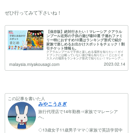
ぜひ行ってみて下さいね！
【保存版】絶対行きたい！マレーシア クアラル
ンプール近郊の子供の遊び場50選 子連れファミ
リー特におすすめ10選はランキング形式で紹介
家族で楽しめるお出かけスポットをチェック！割
引チケット情報も。
クアラルンプールで子供と楽しめる場所を知りたい！ガイ
ドブックには載っていない遊び場も知りたい！とにかくオ
ススメの場所をランキング形式で知りたい！マレーシア在
住で元旅行代理店勤務の、みやこうさぎがそんな疑問に答
2023.02.14
malaysia.miyakousagi.com
えます！
この記事を書いた人
みやこうさぎ
旅行代理店で14年勤務⇒家族でマレーシア
へ。
◇13歳女子11歳男子ママ◇家族で英語学習中