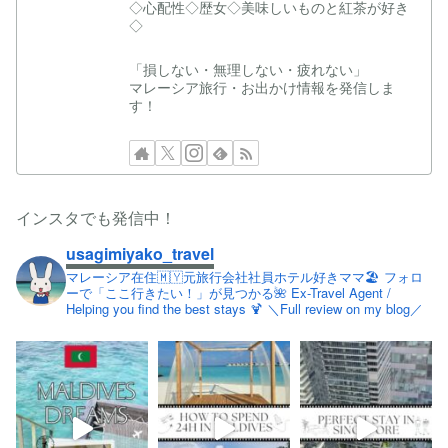
◇心配性◇歴女◇美味しいものと紅茶が好き
◇
「損しない・無理しない・疲れない」
マレーシア旅行・お出かけ情報を発信しま
す！
インスタでも発信中！
usagimiyako_travel
マレーシア在住🇲🇾元旅行会社社員ホテル好きママ🏖
フォロ
ーで「ここ行きたい！」が見つかる🌺
Ex-Travel Agent /
Helping you find the best stays 🍹
＼​Full review on my blog／