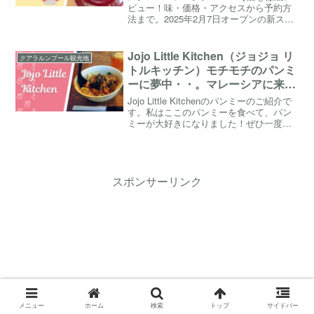
ビュー！味・価格・アクセスから予約方
法まで。2025年2月7日オープンの新スポ
ットをチェック！
Jojo Little Kitchen（ジョジョ リ
クアラルンプール観光地
トルキッチン）モチモチのパンミ
ーに夢中・・。マレーシアに来た
ら一度は食べたい！
Jojo Little Kitchenのパンミーのご紹介で
す。私はここのパンミーを食べて、パン
ミーが大好きになりました！ぜひ一度食
べてみて下さい。
スポンサーリンク
メニュー
ホーム
検索
トップ
サイドバー