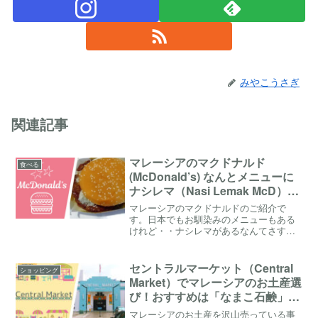
みやこうさぎ
関連記事
マレーシアのマクドナルド
食べる
(McDonald’s) なんとメニューに
ナシレマ（Nasi Lemak McD）が
ある！？謎メニュー「サムライバ
マレーシアのマクドナルドのご紹介で
ーガー」とは！？クアラルンプー
す。日本でもお馴染みのメニューもある
けれど・・ナシレマがあるなんてさすが
ルのマックの店舗の様子も紹介
マレーシア！
セントラルマーケット（Central
ショッピング
Market）でマレーシアのお土産選
び！おすすめは「なまこ石鹸」だ
けじゃない！？
マレーシアのお土産を沢山売っている事