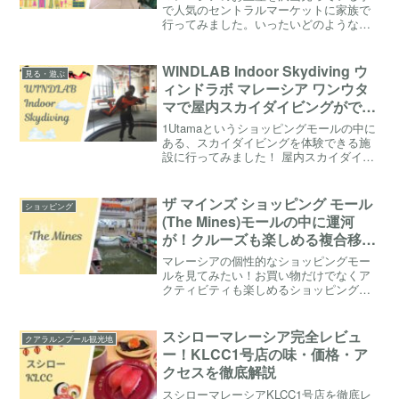
で人気のセントラルマーケットに家族で
行ってみました。いったいどのような施
設なのでしょうか。子供でも楽しめるで
しょうか。セントラルマーケットの中の
様子と、おすすめのマレーシア土産につ
WINDLAB Indoor Skydiving ウ
見る・遊ぶ
いてもご紹介します。
ィンドラボ マレーシア ワンウタ
マで屋内スカイダイビングができ
る！子供でも参加可能！
1Utamaというショッピングモールの中に
ある、スカイダイビングを体験できる施
設に行ってみました！ 屋内スカイダイビ
ングってどういう事！？子供でもできる
の！？ いろいろ不安に思いながらもチャ
レンジしてみましたので、興味ある方は
ザ マインズ ショッピング モール
ショッピング
ぜひチェックしてみて下さいね！
(The Mines)モールの中に運河
が！クルーズも楽しめる複合移
設！モール内に川が流れる様子は
マレーシアの個性的なショッピングモー
まるでベネチア！？
ルを見てみたい！お買い物だけでなくア
クティビティも楽しめるショッピングモ
ールに行ってみたい！マレーシア在住で
元旅行代理店勤務の、みやこうさぎがそ
んな疑問に答えます！
スシローマレーシア完全レビュ
クアラルンプール観光地
ー！KLCC1号店の味・価格・ア
クセスを徹底解説
スシローマレーシアKLCC1号店を徹底レ